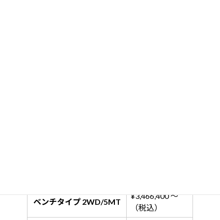
バンク収納（1650×1550）
ペアガラス網戸付
ハイマウントストップランプ
オリジナル リーフスプリング
オリジナル リヤショック
オリジナル LEDテールランプ
ドアミラー延長
床下収納
価格表
¥3,466,400 ～
ベンチタイプ 2WD/5MT
（税込）